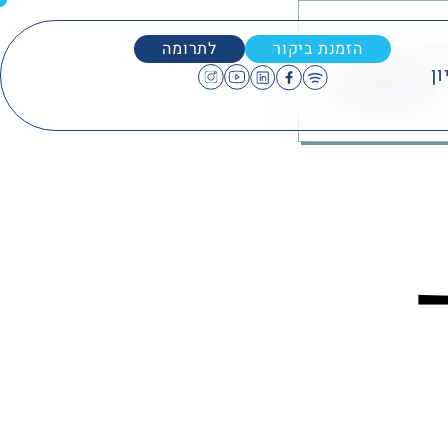
הזמנת ביקור
לתרומה
ון
–