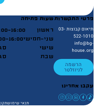
פרטי התקשרות
שעות פתיחה
תיאום קבוצות 03-
ראשון
:00-16:00
522-1010
שני-חמישי
00-16:00
info@bg-
שישי
סג
house.org
שבת
סג
הרשמה
לניוזלטר
עקבו אחרינו
תנאי שימוש
תקנו