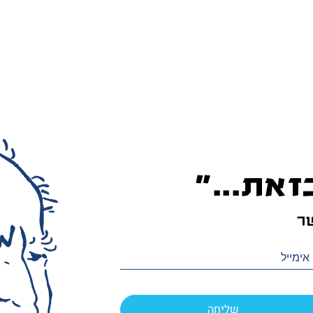
זאת...”
ר
שליחה