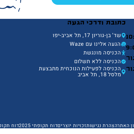
כתובת ודרכי הגעה
שד’ בן-גוריון 17, תל אביב-יפו
10
הגעה אלינו עם Waze
9:
הכניסה מונגשת
ור
הכניסה ללא תשלום
הכניסה לפעילות הנוכחית מתבצעת
ור
מלסל 18, תל אביב
ן האתר
הצהרת נגישות
זכויות יוצרים
דוח תקופתי 2025
דוח תקופתי 