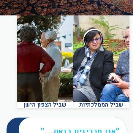
שביל הממלכתיות
שביל הצפון הישן
“אנו מכריזים בזאת...”